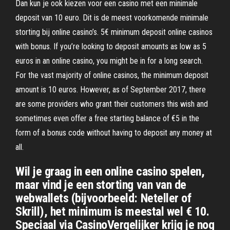
Dan kun je ook kiezen voor een casino met een minimale
deposit van 10 euro. Dit is de meest voorkomende minimale
storting bij online casino’s. 5€ minimum deposit online casinos
with bonus. If you’re looking to deposit amounts as low as 5
euros in an online casino, you might be in for a long search.
For the vast majority of online casinos, the minimum deposit
amount is 10 euros. However, as of September 2017, there
are some providers who grant their customers this wish and
sometimes even offer a free starting balance of €5 in the
form of a bonus code without having to deposit any money at
all.
Wil je graag in een online casino spelen,
maar vind je een storting van van de
webwallets (bijvoorbeeld: Neteller of
Skrill), het minimum is meestal wel € 10.
Speciaal via CasinoVergelijker krijg je nog