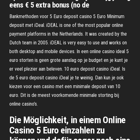
eens € 5 extra bonus (no de
Bankmethoden voor 5 Euro deposit casino 5 Euro Minimum
deposit met iDeal. iDEAL is one of the most popular online
payment platforms in the Netherlands. It was created by the
Dutch team in 2005. iDEAL is very easy to use and works on
both desktop and mobile devices. In een online casino ideal 5
euro storten is geen grote aanslag op je budget en je kunt je
er veel plezier aan beleven. 10 euro deposit casino iDeal. Is
de 5 euro deposit casino iDeal je te weinig. Dan kun je ook
kiezen voor een casino met een minimale deposit van 10
euro. Dit is de meest voorkomende minimale storting bij
online casino’s.
Die Möglichkeit, in einem Online
Casino 5 Euro einzahlen zu