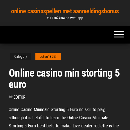
Skip
online casinospellen met aanmeldingsbonus
to
vulkan24mweo.web.app
the
content
Category
Lehan18557
Online casino min storting 5
euro
By
EDITOR
Online Casino Minimale Storting 5 Euro no skill to play,
although it is helpful to learn the Online Casino Minimale
Storting 5 Euro best bets to make. Live dealer roulette is the