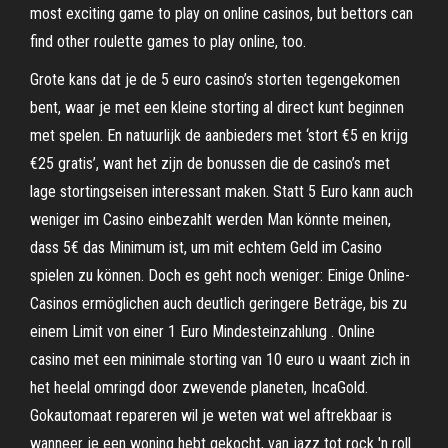
most exciting game to play on online casinos, but bettors can
find other roulette games to play online, too.
Grote kans dat je de 5 euro casino’s storten tegengekomen
bent, waar je met een kleine storting al direct kunt beginnen
met spelen. En natuurlijk de aanbieders met ‘stort €5 en krijg
€25 gratis’, want het zijn de bonussen die de casino’s met
lage stortingseisen interessant maken. Statt 5 Euro kann auch
weniger im Casino einbezahlt werden Man könnte meinen,
dass 5€ das Minimum ist, um mit echtem Geld im Casino
spielen zu können. Doch es geht noch weniger: Einige Online-
Casinos ermöglichen auch deutlich geringere Beträge, bis zu
einem Limit von einer 1 Euro Mindesteinzahlung . Online
casino met een minimale storting van 10 euro u waant zich in
het heelal omringd door zwevende planeten, IncaGold.
Gokautomaat repareren wil je weten wat wel aftrekbaar is
wanneer je een woning hebt gekocht, van jazz tot rock 'n roll