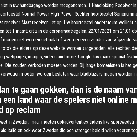
 niet in uw handbagage worden meegenomen. 1 Handleiding Receiver in h
r hoortoestel Normal Power High Power Rechter hoortoestel Serienum
 receiver Maat receiver Let op: Uw hoortoestel ondersteunt wellicht 
den tot 1 maart: dit zijn de coronamaatregelen. 22/01/2021 om 21:01 do
f mogen niet worden gebruikt of weergegeven zonder voorafgaande sch
oto's die elders op deze website worden aangeboden. Alle rechten die hi
ing webpages, images, videos and more. Google has many special features
ste. Die zouden verboden moeten worden. Bij lange bomenlanen is het geb
loverwogen moeten worden besloten waar bladblazers mogen worden inge
 plan te gaan gokken, dan is de naam va
 een land waar de spelers niet online 
d op reclam
kwet in Zweden, maar moeten gokadvertenties tijdens live sportwedstr
 als Italië en ook weer Zweden die een strenger beleid willen voeren t