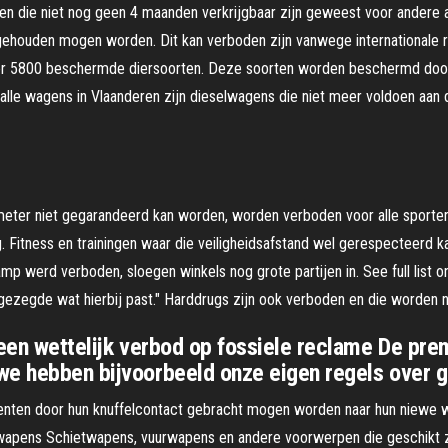
n die niet nog geen 4 maanden verkrijgbaar zijn geweest voor andere at
r gehouden mogen worden. Dit kan verboden zijn vanwege internationale r
er 5800 beschermde diersoorten. Deze soorten worden beschermd door 
alle wagens in Vlaanderen zijn dieselwagens die niet meer voldoen aan
 meter niet gegarandeerd kan worden, worden verboden voor alle sporte
nog. Fitness en trainingen waar die veiligheidsafstand wel gerespectee
p werd verboden, sloegen winkels nog grote partijen in. See full list on
n gezegde wat hierbij past." Harddrugs zijn ook verboden en die worden
r een wettelijk verbod op fossiele reclame De p
we hebben bijvoorbeeld onze eigen regels over 
udenten door hun knuffelcontact gebracht mogen worden naar hun niewe w
pens Schietwapens, vuurwapens en andere voorwerpen die geschikt zijn (