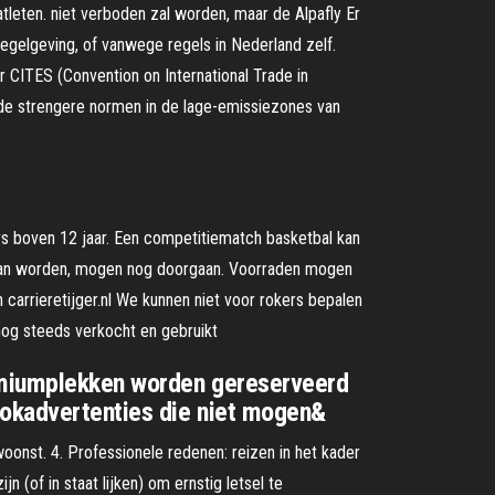
leten. niet verboden zal worden, maar de Alpafly Er
egelgeving, of vanwege regels in Nederland zelf.
CITES (Convention on International Trade in
 de strengere normen in de lage-emissiezones van
rs boven 12 jaar. Een competitiematch basketbal kan
rd kan worden, mogen nog doorgaan. Voorraden mogen
 carrieretijger.nl We kunnen niet voor rokers bepalen
 nog steeds verkocht en gebruikt
remiumplekken worden gereserveerd
gokadvertenties die niet mogen&
oonst. 4. Professionele redenen: reizen in het kader
of in staat lijken) om ernstig letsel te