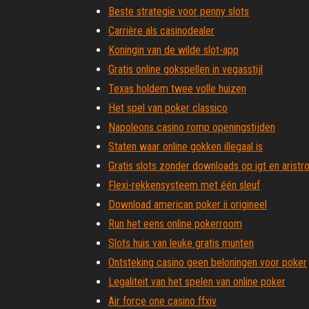
Beste strategie voor penny slots
Carrière als casinodealer
Koningin van de wilde slot-app
Gratis online gokspellen in vegasstijl
Texas holdem twee volle huizen
Het spel van poker classico
Napoleons casino romp openingstijden
Staten waar online gokken illegaal is
Gratis slots zonder downloads op igt en aristr
Flexi-rekkensysteem met één sleuf
Download american poker ii origineel
Run het eens online pokerroom
Slots huis van leuke gratis munten
Ontsteking casino geen beloningen voor poker
Legaliteit van het spelen van online poker
Air force one casino ffxiv