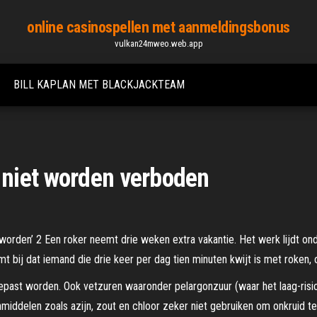
online casinospellen met aanmeldingsbonus
vulkan24mweo.web.app
BILL KAPLAN MET BLACKJACKTEAM
niet worden verboden
rden’ 2 Een roker neemt drie weken extra vakantie. Het werk lijdt onder
omt bij dat iemand die drie keer per dag tien minuten kwijt is met roken,
ast worden. Ook vetzuren waaronder pelargonzuur (waar het laag-risico
nmiddelen zoals azijn, zout en chloor zeker niet gebruiken om onkruid 