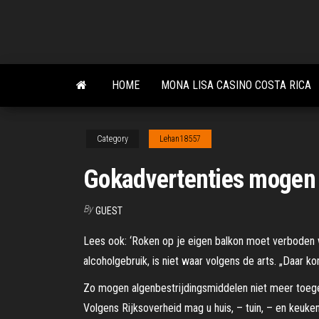
Skip
to
the
content
HOME
MONA LISA CASINO COSTA RICA
Category
Lehan18557
Gokadvertenties mogen 
By
GUEST
Lees ook: ‘Roken op je eigen balkon moet verboden wo
alcoholgebruik, is niet waar volgens de arts. „Daar k
Zo mogen algenbestrijdingsmiddelen niet meer toegep
Volgens Rijksoverheid mag u huis, – tuin, – en keuke