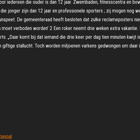
r iedereen die ouder is dan 12 jaar. Zwembaden, fitnesscentra en bow
ie jonger zijn dan 12 jaar en professionele sporters ; zij mogen nog w
Nunspeet. De gemeenteraad heeft besloten dat zulke reclameposters n
 moet verboden worden’ 2 Een roker neemt drie weken extra vakantie. He
arts. „Daar komt bij dat iemand die drie keer per dag tien minuten kwijt 
n giftige stallucht. Toch worden miljoenen varkens gedwongen om daar in 
paypal