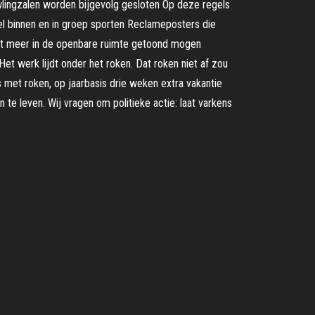
lingzalen worden bijgevolg gesloten Op deze regels
el binnen en in groep sporten Reclameposters die
iet meer in de openbare ruimte getoond mogen
t werk lijdt onder het roken. Dat roken niet af zou
is met roken, op jaarbasis drie weken extra vakantie
te leven. Wij vragen om politieke actie: laat varkens