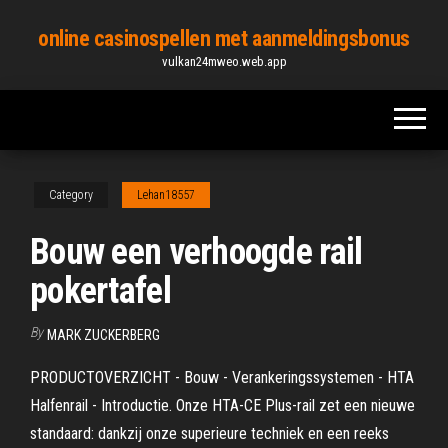
Skip
online casinospellen met aanmeldingsbonus
to
vulkan24mweo.web.app
the
content
Category
Lehan18557
Bouw een verhoogde rail
pokertafel
By
MARK ZUCKERBERG
PRODUCTOVERZICHT - Bouw - Verankeringssystemen - HTA
Halfenrail - Introductie. Onze HTA-CE Plus-rail zet een nieuwe
standaard: dankzij onze superieure techniek en een reeks