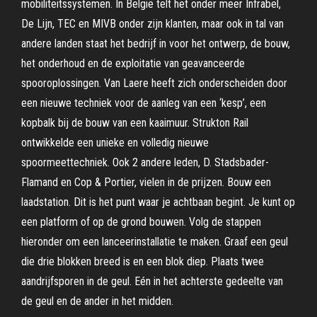
mobiliteitssystemen. In België telt het onder meer Infrabel,
De Lijn, TEC en MIVB onder zijn klanten, maar ook in tal van
andere landen staat het bedrijf in voor het ontwerp, de bouw,
het onderhoud en de exploitatie van geavanceerde
spooroplossingen. Van Laere heeft zich onderscheiden door
een nieuwe techniek voor de aanleg van een ‘kesp’, een
kopbalk bij de bouw van een kaaimuur. Strukton Rail
ontwikkelde een unieke en volledig nieuwe
spoormeettechniek. Ook 2 andere leden, D. Stadsbader-
Flamand en Cop & Portier, vielen in de prijzen. Bouw een
laadstation. Dit is het punt waar je achtbaan begint. Je kunt op
een platform of op de grond bouwen. Volg de stappen
hieronder om een lanceerinstallatie te maken. Graaf een geul
die drie blokken breed is en een blok diep. Plaats twee
aandrijfsporen in de geul. Eén in het achterste gedeelte van
de geul en de ander in het midden.