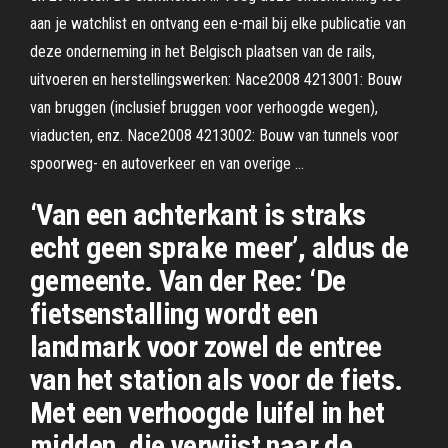
aan je watchlist en ontvang een e-mail bij elke publicatie van
deze onderneming in het Belgisch plaatsen van de rails,
uitvoeren en herstellingswerken: Nace2008 4213001: Bouw
van bruggen (inclusief bruggen voor verhoogde wegen),
viaducten, enz. Nace2008 4213002: Bouw van tunnels voor
spoorweg- en autoverkeer en van overige …
‘Van een achterkant is straks
echt geen sprake meer’, aldus de
gemeente. Van der Ree: ‘De
fietsenstalling wordt een
landmark voor zowel de entree
van het station als voor de fiets.
Met een verhoogde luifel in het
midden, die verwijst naar de