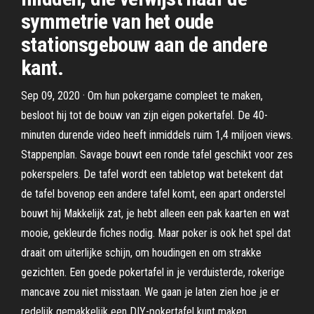
symmetrie van het oude
stationsgebouw aan de andere
kant.
Sep 09, 2020 · Om hun pokergame compleet te maken,
besloot hij tot de bouw van zijn eigen pokertafel. De 40-
minuten durende video heeft inmiddels ruim 1,4 miljoen views.
Stappenplan. Savage bouwt een ronde tafel geschikt voor zes
pokerspelers. De tafel wordt een tabletop wat betekent dat
de tafel bovenop een andere tafel komt, een apart onderstel
bouwt hij Makkelijk zat, je hebt alleen een pak kaarten en wat
mooie, gekleurde fiches nodig. Maar poker is ook het spel dat
draait om uiterlijke schijn, om houdingen en om strakke
gezichten. Een goede pokertafel in je verduisterde, rokerige
mancave zou niet misstaan. We gaan je laten zien hoe je er
redelijk gemakkelijk een DIY-pokertafel kunt maken.