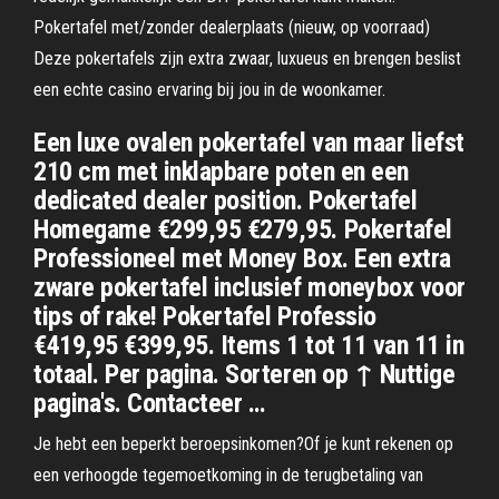
Pokertafel met/zonder dealerplaats (nieuw, op voorraad)
Deze pokertafels zijn extra zwaar, luxueus en brengen beslist
een echte casino ervaring bij jou in de woonkamer.
Een luxe ovalen pokertafel van maar liefst
210 cm met inklapbare poten en een
dedicated dealer position. Pokertafel
Homegame €299,95 €279,95. Pokertafel
Professioneel met Money Box. Een extra
zware pokertafel inclusief moneybox voor
tips of rake! Pokertafel Professio
€419,95 €399,95. Items 1 tot 11 van 11 in
totaal. Per pagina. Sorteren op ↑ Nuttige
pagina's. Contacteer …
Je hebt een beperkt beroepsinkomen?Of je kunt rekenen op
een verhoogde tegemoetkoming in de terugbetaling van