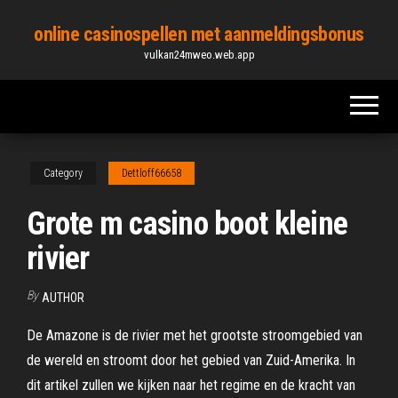
Skip
online casinospellen met aanmeldingsbonus
to
vulkan24mweo.web.app
the
content
Category
Dettloff66658
Grote m casino boot kleine
rivier
By
AUTHOR
De Amazone is de rivier met het grootste stroomgebied van
de wereld en stroomt door het gebied van Zuid-Amerika. In
dit artikel zullen we kijken naar het regime en de kracht van