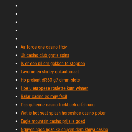
Air force one casino ffxiv
Uk casino club gratis spins
Is er een pil om gokken te stoppen
Laverne en shirley gokautomaat
Hp proliant dl360 g7 dimm-slots
Hoe u europese roulette kunt winnen
Bailar casino es muy facil
Das geheime casino trickbuch erfahrung
Wat is hot seat splash horseshoe casino poker
Eagle mountain casino prijs is goed
Nguyen ngoc ngan ke chuyen dem khuya casino