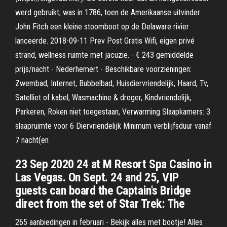
werd gebruikt, was in 1786, toen de Amerikaanse uitvinder
John Fitch een kleine stoomboot op de Delaware rivier
lanceerde. 2018-09-11 Prev Post Gratis Wifi, eigen privé
strand, wellness ruimte met jacuzie. - € 243 gemiddelde
prijs/nacht - Nederhemert - Beschikbare voorzieningen:
Zwembad, Internet, Bubbelbad, Huisdiervriendelijk, Haard, Tv,
Satelliet of kabel, Wasmachine & droger, Kindvriendelijk,
Parkeren, Roken niet toegestaan, Verwarming Slaapkamers: 3
slaapruimte voor 6 Diervriendelijk Minimum verblijfsduur vanaf
7 nacht(en
23 Sep 2020 24 at M Resort Spa Casino in
Las Vegas. On Sept. 24 and 25, VIP
guests can board the Captain's Bridge
direct from the set of Star Trek: The
265 aanbiedingen in februari - Bekijk alles met bootje! Alles